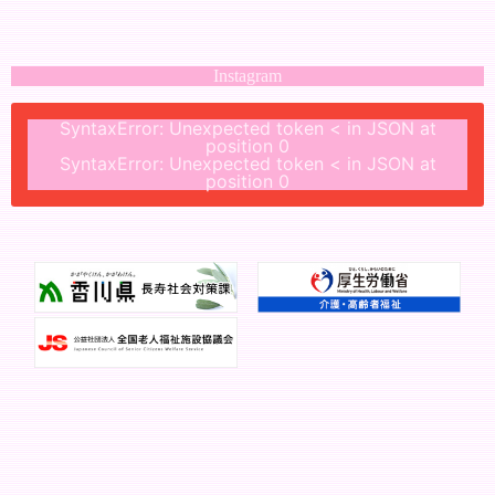
Instagram
SyntaxError: Unexpected token < in JSON at
position 0
SyntaxError: Unexpected token < in JSON at
position 0