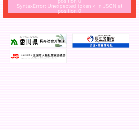
position 0
SyntaxError: Unexpected token < in JSON at
position 0