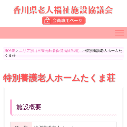
HOME
>
エリア別（三豊高齢者保健福祉圏域）
>
特別養護老人ホームた
くま荘
特別養護老人ホームたくま荘
施設概要