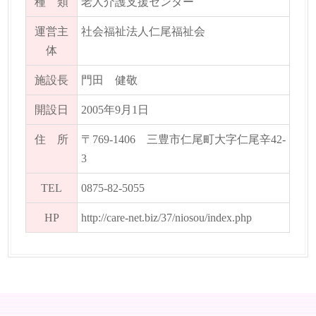
種 類
老人介護支援センター
運営主
社会福祉法人仁尾福祉会
体
施設長
門田 健敬
開設日
2005年9月1日
住 所
〒769-1406 三豊市仁尾町大字仁尾辛42-
3
TEL
0875-82-5055
HP
http://care-net.biz/37/niosou/index.php