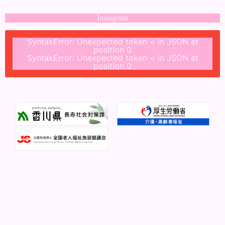
Instagram
SyntaxError: Unexpected token < in JSON at
position 0
SyntaxError: Unexpected token < in JSON at
position 0