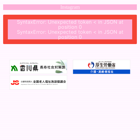
Instagram
SyntaxError: Unexpected token < in JSON at
position 0
SyntaxError: Unexpected token < in JSON at
position 0