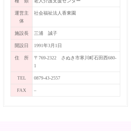
種 類
老人介護支援センター
運営主
社会福祉法人香東園
体
施設長
三浦 誠子
開設日
1991年3月1日
住 所
〒769-2322 さぬき市寒川町石田西680-
1
TEL
0879-43-2557
FAX
–