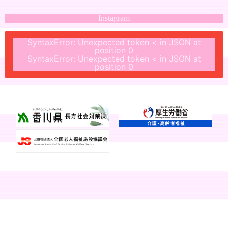
Instagram
SyntaxError: Unexpected token < in JSON at
position 0
SyntaxError: Unexpected token < in JSON at
position 0