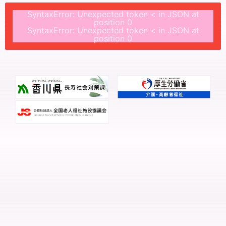
SyntaxError: Unexpected token < in JSON at
position 0
SyntaxError: Unexpected token < in JSON at
position 0