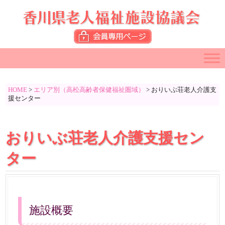
HOME
>
エリア別（高松高齢者保健福祉圏域）
>
おりいぶ荘老人介護支
援センター
おりいぶ荘老人介護支援セン
ター
施設概要