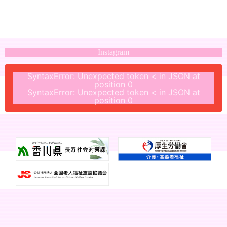
Instagram
SyntaxError: Unexpected token < in JSON at
position 0
SyntaxError: Unexpected token < in JSON at
position 0