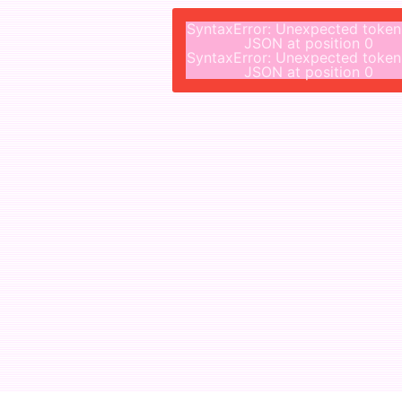
SyntaxError: Unexpected token
JSON at position 0
SyntaxError: Unexpected token
JSON at position 0