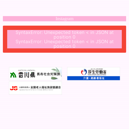
Instagram
SyntaxError: Unexpected token < in JSON at
position 0
SyntaxError: Unexpected token < in JSON at
position 0